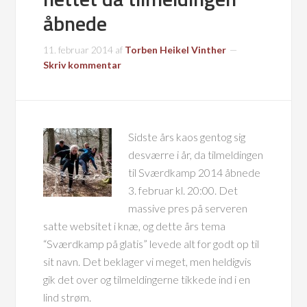
åbnede
11. februar 2014
af
Torben Heikel Vinther
Skriv kommentar
Sidste års kaos gentog sig
desværre i år, da tilmeldingen
til Sværdkamp 2014 åbnede
3. februar kl. 20:00. Det
massive pres på serveren
satte websitet i knæ, og dette års tema
“Sværdkamp på glatis” levede alt for godt op til
sit navn. Det beklager vi meget, men heldigvis
gik det over og tilmeldingerne tikkede ind i en
lind strøm.