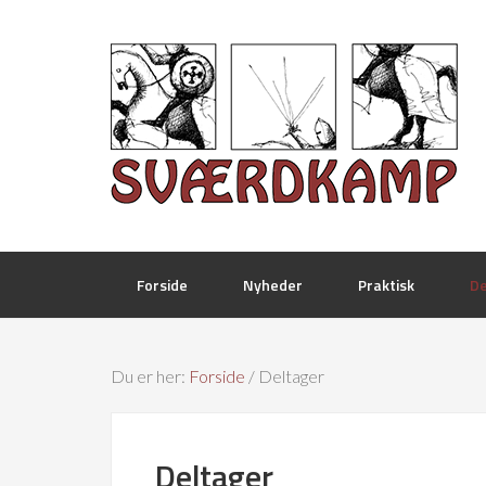
Forside
Nyheder
Praktisk
De
Du er her:
Forside
/
Deltager
Deltager