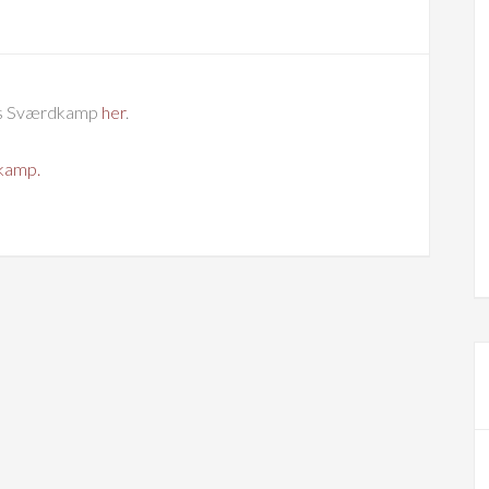
rets Sværdkamp
her
.
kamp.