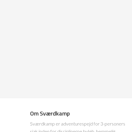
Om Sværdkamp
Sværdkamp er adventurespejd for 3-personers
sjak inden for disciplinerne byløb, hemmelig