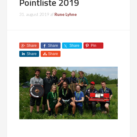
Pointliste 2019
31. august 2019
af
Rune Lyhne
Share
Share
Share
Pin
Share
Share