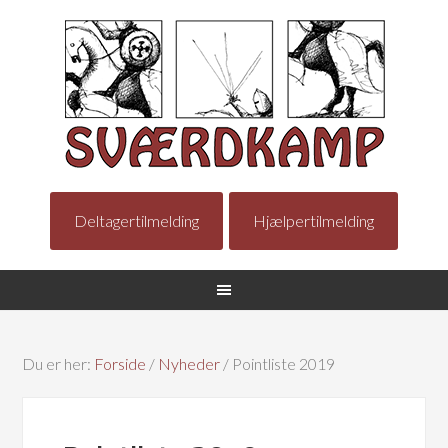
Deltagertilmelding
Hjælpertilmelding
Du er her:
Forside
/
Nyheder
/
Pointliste 2019