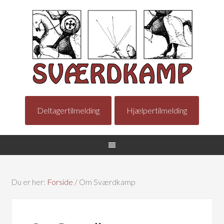
Deltagertilmelding
Hjælpertilmelding
Du er her:
Forside
/
Om Sværdkamp