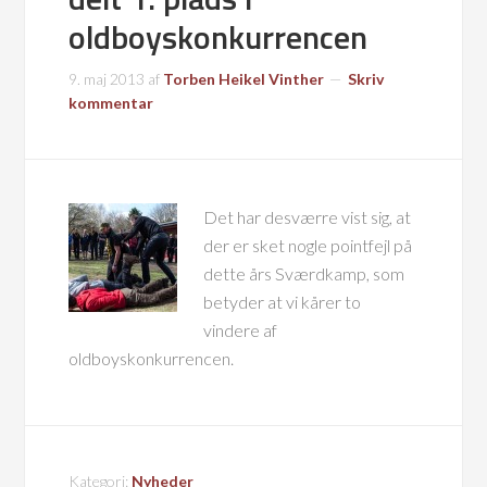
oldboyskonkurrencen
9. maj 2013
af
Torben Heikel Vinther
Skriv
kommentar
Det har desværre vist sig, at
der er sket nogle pointfejl på
dette års Sværdkamp, som
betyder at vi kårer to
vindere af
oldboyskonkurrencen.
Kategori:
Nyheder