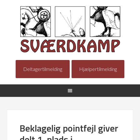
Deltagertilmelding
Hjælpertilmelding
Beklagelig pointfejl giver
delt 1. plads i