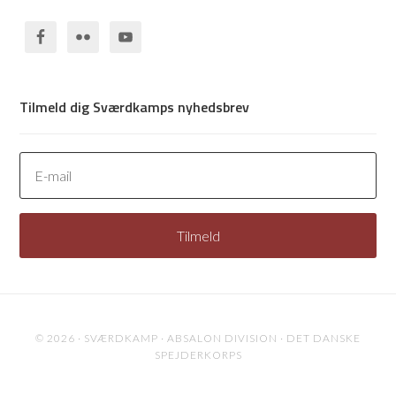
Tilmeld dig Sværdkamps nyhedsbrev
© 2026 · SVÆRDKAMP · ABSALON DIVISION · DET DANSKE
SPEJDERKORPS