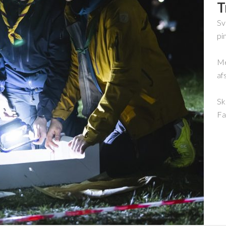
T
Sv
pi
Me
af
Sk
Fa