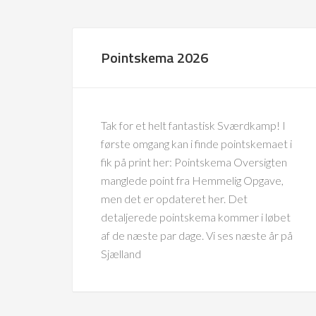
Pointskema 2026
Tak for et helt fantastisk Sværdkamp! I
første omgang kan i finde pointskemaet i
fik på print her: Pointskema Oversigten
manglede point fra Hemmelig Opgave,
men det er opdateret her. Det
detaljerede pointskema kommer i løbet
af de næste par dage. Vi ses næste år på
Sjælland