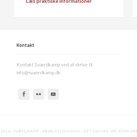
Læs praktiske informationer
Kontakt
Kontakt Sværdkamp ved at skrive til
info@svaerdkamp.dk
 2026 · SVÆRDKAMP · ABSALON DIVISION · DET DANSKE SPEJDERKOR