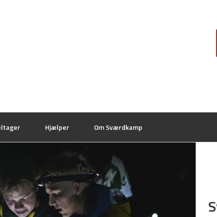
ltager
Hjælper
Om Sværdkamp
S