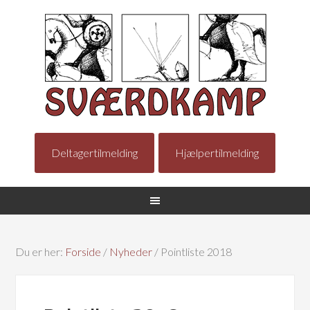
Deltagertilmelding
Hjælpertilmelding
Du er her:
Forside
/
Nyheder
/
Pointliste 2018