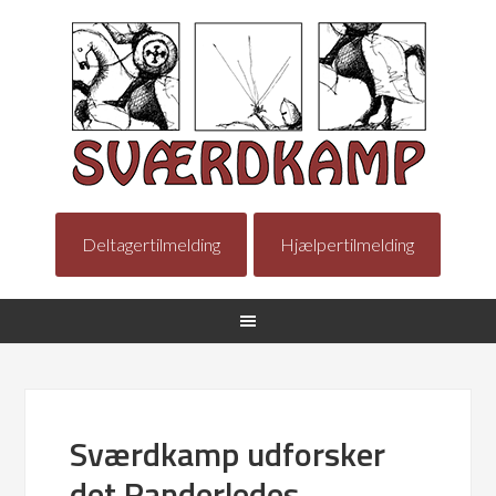
Deltagertilmelding
Hjælpertilmelding
Sværdkamp udforsker
det Randerledes