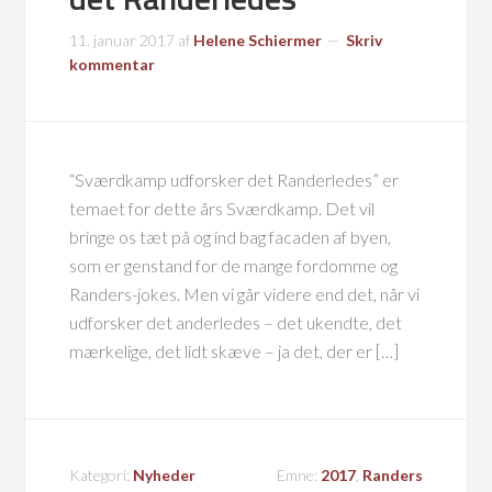
11. januar 2017
af
Helene Schiermer
Skriv
kommentar
“Sværdkamp udforsker det Randerledes” er
temaet for dette års Sværdkamp. Det vil
bringe os tæt på og ind bag facaden af byen,
som er genstand for de mange fordomme og
Randers-jokes. Men vi går videre end det, når vi
udforsker det anderledes – det ukendte, det
mærkelige, det lidt skæve – ja det, der er […]
Kategori:
Nyheder
Emne:
2017
,
Randers