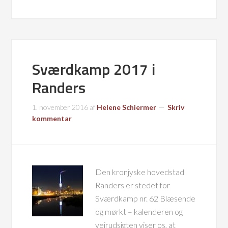
Sværdkamp 2017 i
Randers
1. november 2016
af
Helene Schiermer
Skriv
kommentar
Den kronjyske hovedstad
Randers er stedet for
Sværdkamp nr. 62 Blæsende
og mørkt – kalenderen og
vejrudsigten viser os, at