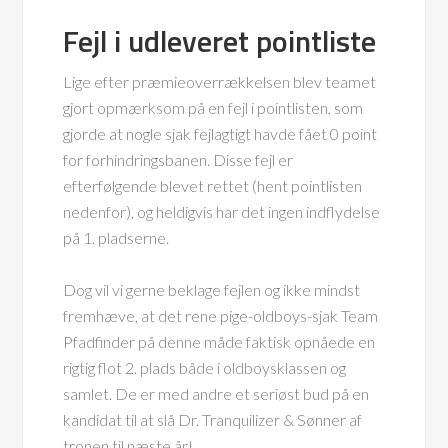
Fejl i udleveret pointliste
Lige efter præmieoverrækkelsen blev teamet
gjort opmærksom på en fejl i pointlisten, som
gjorde at nogle sjak fejlagtigt havde fået 0 point
for forhindringsbanen. Disse fejl er
efterfølgende blevet rettet (hent pointlisten
nedenfor), og heldigvis har det ingen indflydelse
på 1. pladserne.
Dog vil vi gerne beklage fejlen og ikke mindst
fremhæve, at det rene pige-oldboys-sjak Team
Pfadfinder på denne måde faktisk opnåede en
rigtig flot 2. plads både i oldboysklassen og
samlet. De er med andre et seriøst bud på en
kandidat til at slå Dr. Tranquilizer & Sønner af
tronen til næste år!