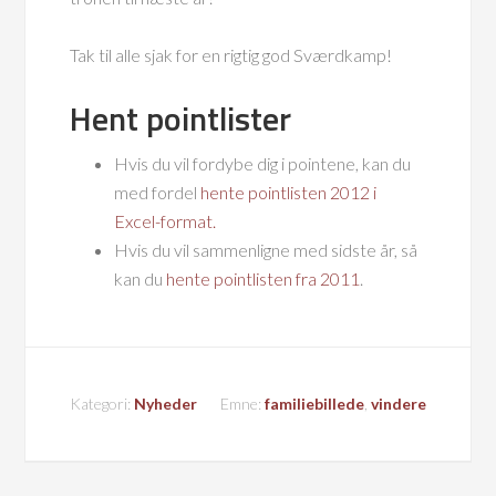
Tak til alle sjak for en rigtig god Sværdkamp!
Hent pointlister
Hvis du vil fordybe dig i pointene, kan du
med fordel
hente pointlisten 2012 i
Excel-format.
Hvis du vil sammenligne med sidste år, så
kan du
hente pointlisten fra 2011
.
Kategori:
Nyheder
Emne:
familiebillede
,
vindere