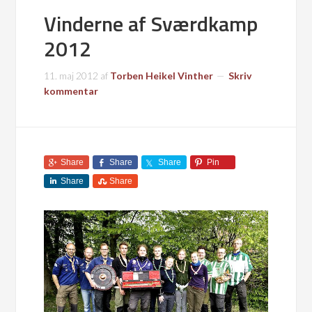
Vinderne af Sværdkamp
2012
11. maj 2012
af
Torben Heikel Vinther
Skriv
kommentar
Share
Share
Share
Pin
Share
Share