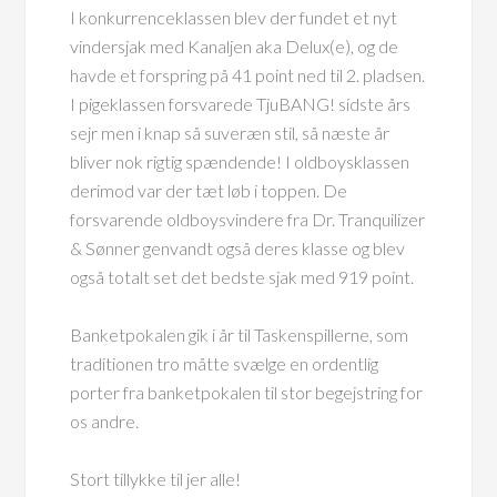
I konkurrenceklassen blev der fundet et nyt
vindersjak med Kanaljen aka Delux(e), og de
havde et forspring på 41 point ned til 2. pladsen.
I pigeklassen forsvarede TjuBANG! sidste års
sejr men i knap så suveræn stil, så næste år
bliver nok rigtig spændende! I oldboysklassen
derimod var der tæt løb i toppen. De
forsvarende oldboysvindere fra Dr. Tranquilizer
& Sønner genvandt også deres klasse og blev
også totalt set det bedste sjak med 919 point.
Banketpokalen gik i år til Taskenspillerne, som
traditionen tro måtte svælge en ordentlig
porter fra banketpokalen til stor begejstring for
os andre.
Stort tillykke til jer alle!