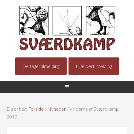
Deltagertilmelding
Hjælpertilmelding
Du er her:
Forside
/
Nyheder
/
Vinderne af Sværdkamp
2012