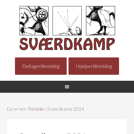
Deltagertilmelding
Hjælpertilmelding
Du er her:
Forside
/
Sværdkamp 2024