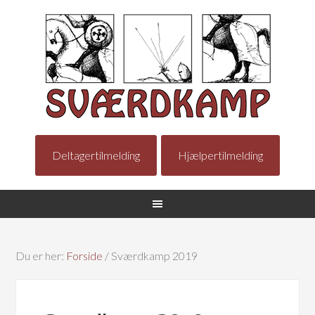
Deltagertilmelding
Hjælpertilmelding
Du er her:
Forside
/
Sværdkamp 2019